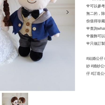
🌹可以參
無二的，除
份值得珍藏
🌹查詢whats
🌹服飾可
🌹只做訂
#結婚公仔 
紗 #婚紗公
仔 #訂造公