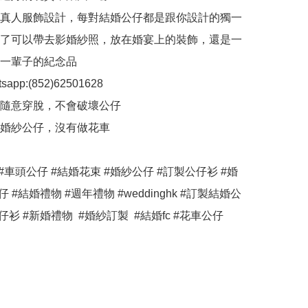
考真人服飾設計，每對結婚公仔都是跟你設計的獨一
了可以帶去影婚紗照，放在婚宴上的裝飾，還是一
一輩子的紀念品

app:(852)62501628

以隨意穿脫，不會破壞公仔

製婚紗公仔，沒有做花車

#車頭公仔 #結婚花束 #婚紗公仔 #訂製公仔衫 #婚
仔 #結婚禮物 #週年禮物 #weddinghk #訂製結婚公
仔衫 #新婚禮物  #婚紗訂製  #結婚fc #花車公仔