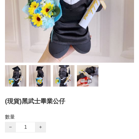
(現貨)黑武士畢業公仔
數量
−
+