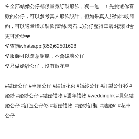
🌹全部結婚公仔都係量身訂製服飾，獨一無二！先挑選你喜
歡的公仔，可以參考真人服飾設計，但如果真人服飾比較簡
約，可以適量增加裝飾(蕾絲.閃石....)公仔整得華麗d複雜d會
更可愛😊❤️

🌹查詢whatsapp:(852)62501628

🌹服飾可以隨意穿脫，不會破壞公仔

🌹只做婚紗公仔，沒有做花車

#結婚公仔 #車頭公仔 #結婚花束 #婚紗公仔 #訂製公仔衫 #
婚紗 #婚紗公仔 #結婚禮物 #週年禮物 #weddinghk #貝兒結
婚公仔 #訂造公仔衫 #新婚禮物  #婚紗訂製  #結婚fc #花車
公仔