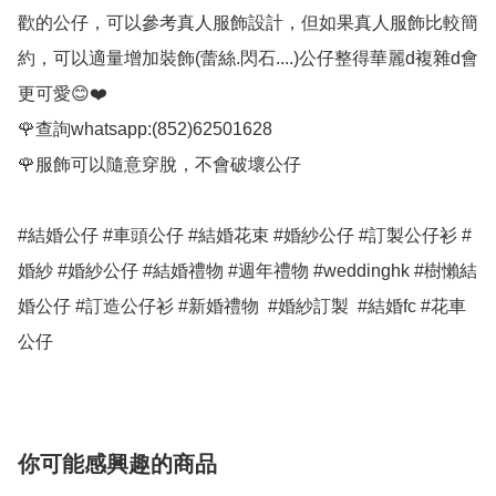
歡的公仔，可以參考真人服飾設計，但如果真人服飾比較簡
約，可以適量增加裝飾(蕾絲.閃石....)公仔整得華麗d複雜d會
更可愛😊❤️

🌹查詢whatsapp:(852)62501628

🌹服飾可以隨意穿脫，不會破壞公仔

#結婚公仔 #車頭公仔 #結婚花束 #婚紗公仔 #訂製公仔衫 #
婚紗 #婚紗公仔 #結婚禮物 #週年禮物 #weddinghk #樹懶結
婚公仔 #訂造公仔衫 #新婚禮物  #婚紗訂製  #結婚fc #花車
公仔
你可能感興趣的商品