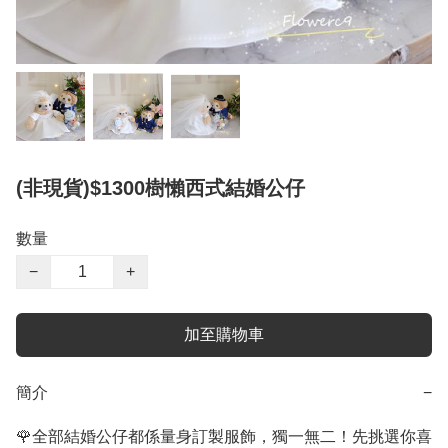
(非現貨)$1300樹懶西式結婚公仔
數量
−
+
加至購物車
簡介
−
🌹全部結婚公仔都係量身訂製服飾，獨一無二！先挑選你喜