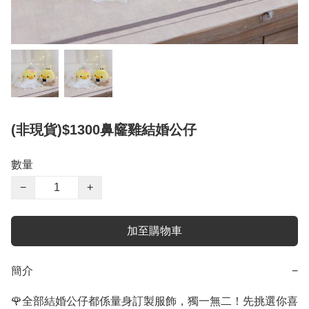
(非現貨)$1300鼻窿雞結婚公仔
數量
−
+
加至購物車
簡介
−
🌹全部結婚公仔都係量身訂製服飾，獨一無二！先挑選你喜