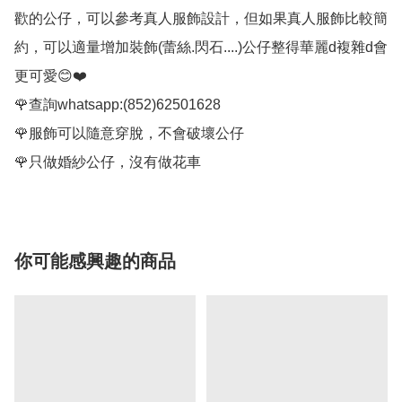
歡的公仔，可以參考真人服飾設計，但如果真人服飾比較簡
約，可以適量增加裝飾(蕾絲.閃石....)公仔整得華麗d複雜d會
更可愛😊❤️

🌹查詢whatsapp:(852)62501628

🌹服飾可以隨意穿脫，不會破壞公仔

🌹只做婚紗公仔，沒有做花車
你可能感興趣的商品