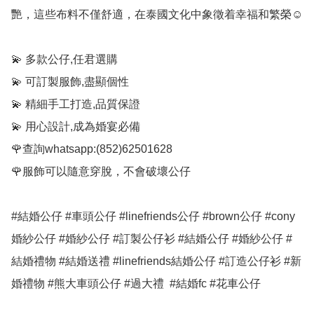
艷，這些布料不僅舒適，在泰國文化中象徵着幸福和繁榮☺️

💫 多款公仔,任君選購

💫 可訂製服飾,盡顯個性

💫 精細手工打造,品質保證

💫 用心設計,成為婚宴必備

🌹查詢whatsapp:(852)62501628

🌹服飾可以隨意穿脫，不會破壞公仔

#結婚公仔 #車頭公仔 #linefriends公仔 #brown公仔 #cony
婚紗公仔 #婚紗公仔 #訂製公仔衫 #結婚公仔 #婚紗公仔 #
結婚禮物 #結婚送禮 #linefriends結婚公仔 #訂造公仔衫 #新
婚禮物 #熊大車頭公仔 #過大禮  #結婚fc #花車公仔