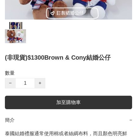
(非現貨)$1300Brown & Cony結婚公仔
數量
−
+
加至購物車
簡介
−
泰國結婚禮服通常使用棉或者絲綢布料，而且顏色明亮鮮