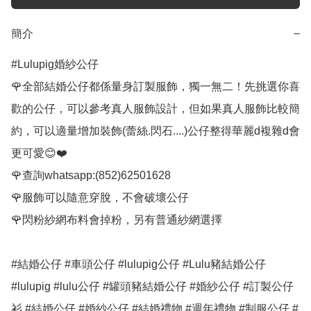
簡介
−
#Lulupig婚紗公仔

🌹全部結婚公仔都係量身訂製服飾，獨一無二！先挑選你喜
歡的公仔，可以參考真人服飾設計，但如果真人服飾比較簡
約，可以適量增加裝飾(蕾絲.閃石....)公仔整得華麗d複雜d會
更可愛😊❤️

🌹查詢whatsapp:(852)62501628

🌹服飾可以隨意穿脫，不會破壞公仔

🌹閃粉紗網布料會掉粉，另有普通紗網選擇

#結婚公仔 #車頭公仔 #lulupig公仔 #Lulu豬結婚公仔 
#lulupig #lulu公仔 #罐頭豬結婚公仔 #婚紗公仔 #訂製公仔
衫 #結婚公仔 #婚紗公仔 #結婚禮物 #週年禮物 #制服公仔 #