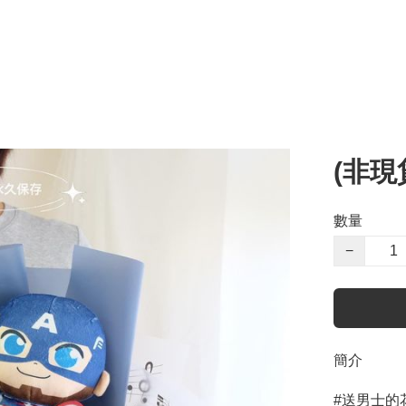
(非現
數量
−
簡介
#送男士的花