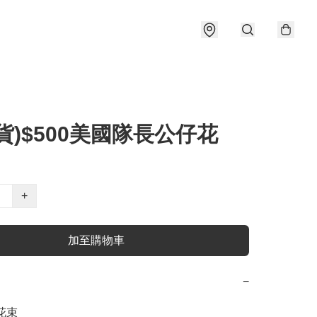
貨)$500美國隊長公仔花
+
加至購物車
−
束
