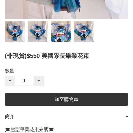
(非現貨)$550 美國隊長畢業花束
數量
−
+
加至購物車
簡介
−
🎓超型畢業花束來襲🎓
