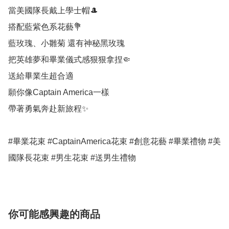
當美國隊長戴上學士帽🎩

搭配藍紫色系花藝💐

藍玫瑰、小雛菊 還有神秘黑玫瑰

把英雄夢和畢業儀式感狠狠拿捏🤏

送給畢業生超合適

願你像Captain America一樣

帶著勇氣奔赴新旅程✨

#畢業花束 #CaptainAmerica花束 #創意花藝 #畢業禮物 #美
國隊長花束 #男生花束 #送男生禮物 
你可能感興趣的商品