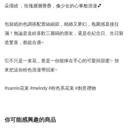
朵環繞 ，玫瑰層層疊疊，像少女的心事般浪漫💕

包裝紙的色調搭配蕾絲細節，精緻又夢幻，氛圍感直接拉
滿！無論是送給喜歡三麗鷗的朋友，還是在紀念日、生日製
造驚喜，都超合適~

它不只是一束花，更是一份能捧在手心的可愛與甜蜜✨ 快
來把這份粉色浪漫帶回家~

#sanrio花束 #melody #粉色系花束 #創意禮物
你可能感興趣的商品