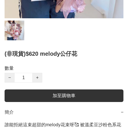
(非現貨)$620 melody公仔花
數量
−
+
加至購物車
簡介
−
誰能拒絕這束超甜的melody花束呀🥰 被溫柔豆沙粉色系花