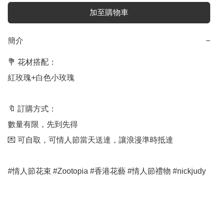
加至購物車
簡介
−
💐 花材搭配：

紅玫瑰+白色小玫瑰

🔖 訂購方式：

數量有限，先到先得

💌 可自取，可情人節當天送達，讓浪漫準時抵達

#情人節花束 #Zootopia #香港花藝 #情人節禮物 #nickjudy