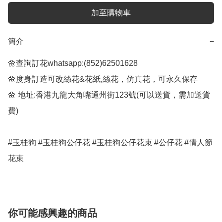
加至購物車
簡介
−
🌼查詢訂花whatsapp:(852)62501628

🌼度身訂造可改絲花&花紙,絲花，仿真花，可永久保存

🌼 地址:香港九龍大角嘴通州街123號(可以送貨，需加送貨
費)

#玉桂狗 #玉桂狗公仔花 #玉桂狗公仔花束 #公仔花 #情人節
花束
你可能感興趣的商品