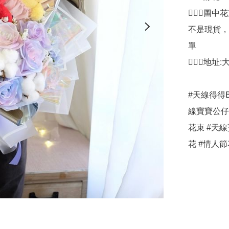
🙋🏻‍
不是現貨，
單

🙋🏻‍♀️
#天線得得B 
線寶寶公仔
花束 #天線
花 #情人節