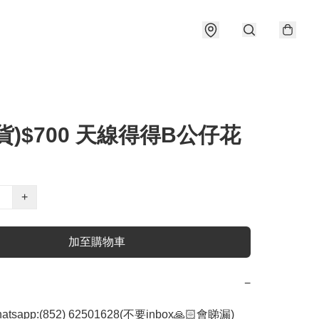
貨)$700 天線得得B公仔花
+
加至購物車
−
whatsapp:(852) 62501628(不要inbox🙏🏻會睇漏)
