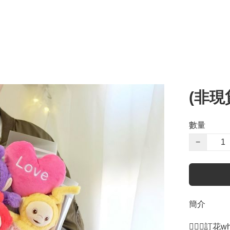
(非現
數量
−
簡介
🙋🏻‍♀️訂花