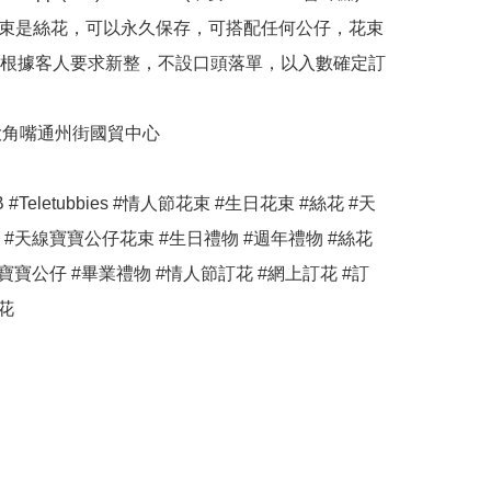
♀️圖中花束是絲花，可以永久保存，可搭配任何公仔，花束
根據客人要求新整，不設口頭落單，以入數確定訂
地址:大角嘴通州街國貿中心

#Teletubbies #情人節花束 #生日花束 #絲花 #天
 #天線寶寶公仔花束 #生日禮物 #週年禮物 #絲花
寶寶公仔 #畢業禮物 #情人節訂花 #網上訂花 #訂
花