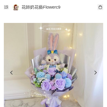
花師奶花藝Flowerc9