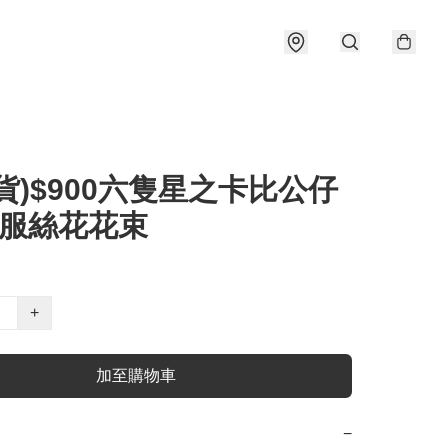
貨)$900六隻星之卡比公仔
業服絲花花束
+
加至購物車
−