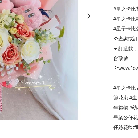
#星之卡比花束
#星之卡比
#星子卡比
🌹查詢或訂花w
🌹訂造款
會致敏

🌹www.flow
#星之卡比 
節花束 #生
年禮物 #幼
畢業公仔花束
仔絲花fc #fl