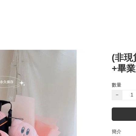
(非現
+畢
數量
−
簡介