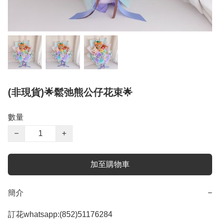
(非現貨)🌟鬆弛熊公仔花束🌟
數量
−
+
加至購物車
簡介
−
訂花whatsapp:(852)51176284
