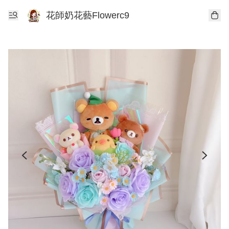
花師奶花藝Flowerc9