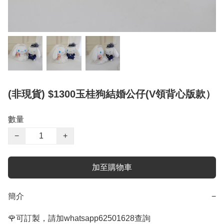
(非現貨) $1300玉桂狗結婚公仔(V領背心版款）
數量
−
+
加至購物車
簡介
−
🌹可訂製，請加whatsapp62501628查詢
