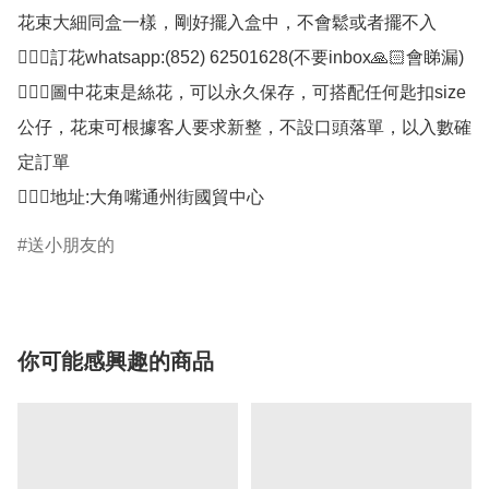
花束大細同盒一樣，剛好擺入盒中，不會鬆或者擺不入

🙋🏻‍♀️訂花whatsapp:(852) 62501628(不要inbox🙏🏻會睇漏)

🙋🏻‍♀️圖中花束是絲花，可以永久保存，可搭配任何匙扣size
公仔，花束可根據客人要求新整，不設口頭落單，以入數確
定訂單

🙋🏻‍♀️地址:大角嘴通州街國貿中心
送小朋友的
你可能感興趣的商品