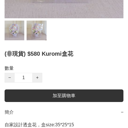
(非現貨) $580 Kuromi盒花
數量
−
+
加至購物車
簡介
−
自家設計透盒花，盒size:35*25*15
