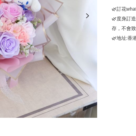
🌿訂花whats
🌿度身訂
存，不會致