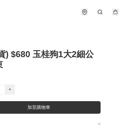
貨) $680 玉桂狗1大2細公
束
+
加至購物車
−