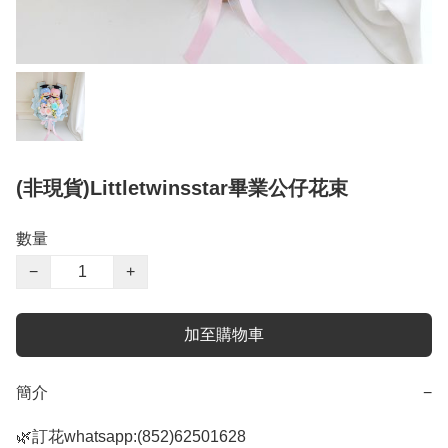
(非現貨)Littletwinsstar畢業公仔花束
數量
−
+
加至購物車
簡介
−
🌿訂花whatsapp:(852)62501628
