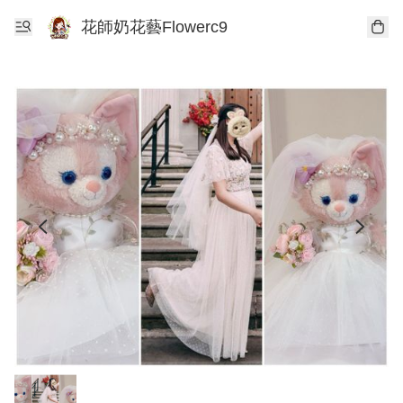
花師奶花藝Flowerc9