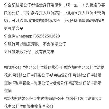
🌹全部結婚公仔都係量身訂製服飾，獨一無二！先挑選你喜
歡的公仔，可以參考真人服飾設計，但如果真人服飾比較簡
約，可以適量增加裝飾(蕾絲.閃石....)公仔整得華麗d複雜d會
更可愛😊❤️

🌹查詢whatsapp:(852)62501628

🌹服飾可以隨意穿脫，不會破壞公仔

🌹只做婚紗公仔，沒有做花車

#結婚公仔 #車頭公仔 #鬆弛熊公仔 #鬆弛熊車頭公仔 #結婚
花束 #婚紗公仔 #訂製公仔衫 #結婚公仔 #婚紗公仔 #結婚
禮物 #週年禮物 #制服公仔 #蜥蝪公仔 #訂造公仔衫 #新婚
禮物

#鬆弛熊結婚公仔 #牛奶熊婚紗公仔  #婚紗訂製  #結婚fc #
花車公仔 #角落生物花車公仔