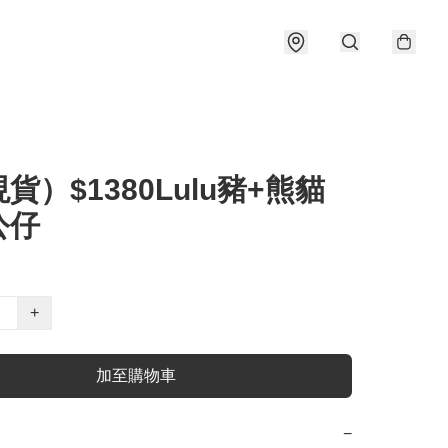
貨）$1380Lulu豬+熊貓
公仔
+
加至購物車
−