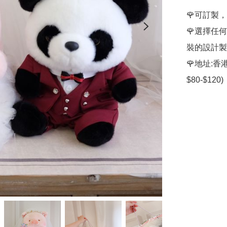
🌹可訂製，請
🌹選擇任
裝的設計製
🌹地址: