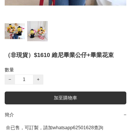
（非現貨）$1610 維尼畢業公仔+畢業花束
數量
−
+
加至購物車
簡介
−
 🌼已售，可訂製，請加whatsapp62501628查詢
