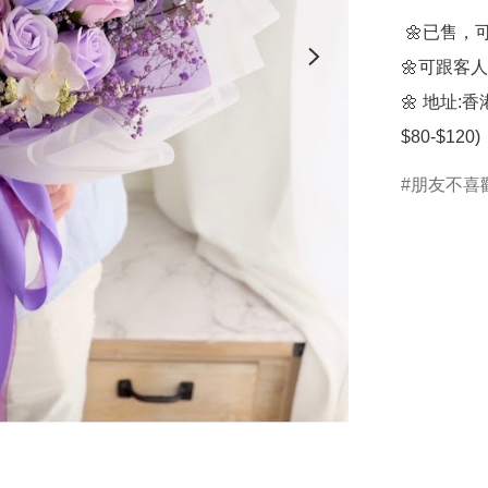
 🌼已售，可訂製，請加whatsapp62501628查詢

🌼可跟客
🌼 地址
$80-$120)
朋友不喜