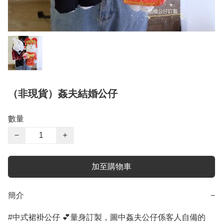
（非現貨）姦夫結婚公仔
數量
−
+
加至購物車
簡介
−
#中式裙褂公仔 💕量身訂製，圖中姦夫公仔係客人自備的
