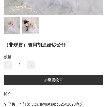
（非現貨）寶貝胡迪婚紗公仔
數量
−
+
加至購物車
簡介
−
🌹已售，可訂製，請加whatsapp62501628查詢
