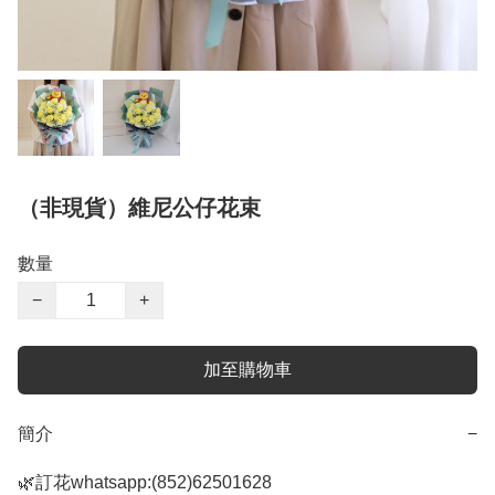
（非現貨）維尼公仔花束
數量
−
+
加至購物車
簡介
−
🌿訂花whatsapp:(852)62501628
