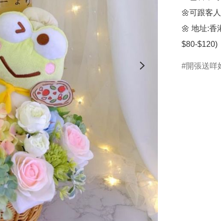
🌼可跟客
🌼 地址
$80-$120)
開張送咩