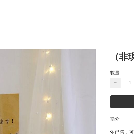
（非現
數量
−
簡介
🌼已售，可訂