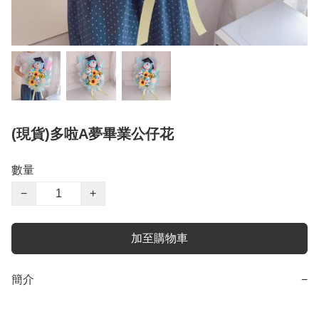
(現貨)多啦A夢畢業公仔花
數量
−
+
加至購物車
簡介
−