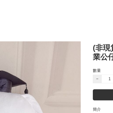
(非現
業公
數量
−
簡介