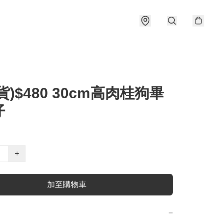
貨)$480 30cm高肉桂狗畢
仔
+
加至購物車
−