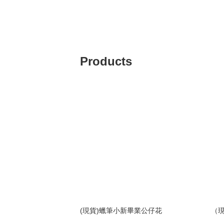
Products
(現貨)蠟筆小新畢業公仔花
（現