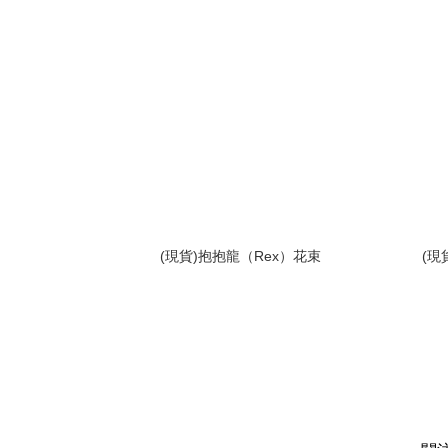
(現貨)抱抱龍（Rex）花束
(現