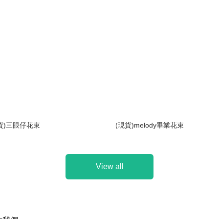
貨)三眼仔花束
(現貨)melody畢業花束
View all