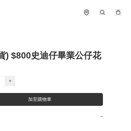
貨) $800史迪仔畢業公仔花
+
加至購物車
−